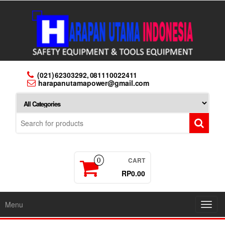
Skip
to
the
content
(021) 62303292, 081110022411
harapanutamapower@gmail.com
CART
0
RP0.00
Menu
Toggl
navig