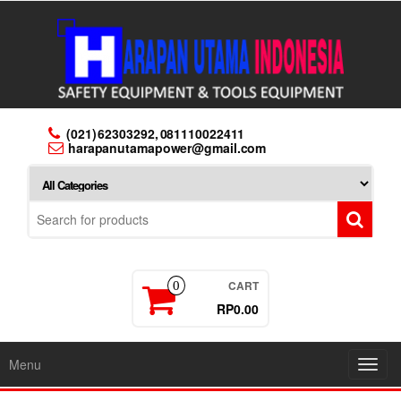
Skip
to
the
content
(021) 62303292, 081110022411
harapanutamapower@gmail.com
CART
0
RP0.00
Menu
Toggl
navig