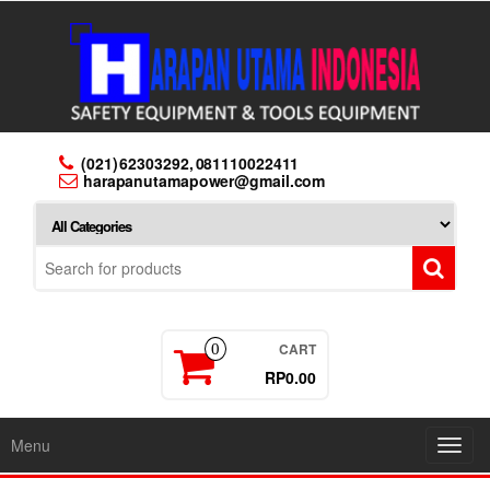
Skip
to
the
content
(021) 62303292, 081110022411
harapanutamapower@gmail.com
CART
0
RP0.00
Menu
Toggl
navig